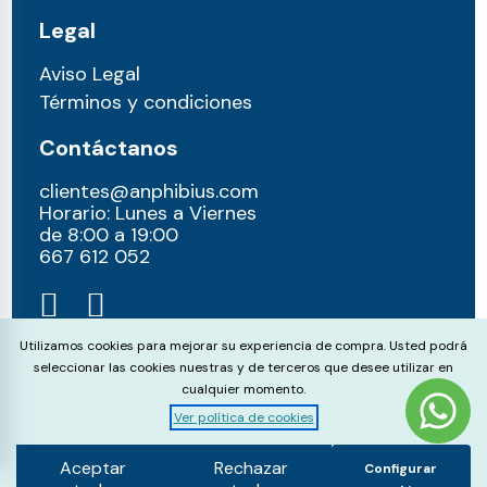
Legal
Aviso Legal
Términos y condiciones
Contáctanos
clientes@anphibius.com
Horario: Lunes a Viernes
de 8:00 a 19:00
667 612 052​
Cookie Consent
Utilizamos cookies para mejorar su experiencia de compra. Usted podrá
seleccionar las cookies nuestras y de terceros que desee utilizar en
cualquier momento.
Ver política de cookies
© anphibius, 2026
Pago 100% seguros con:
Aceptar
Rechazar
Configurar