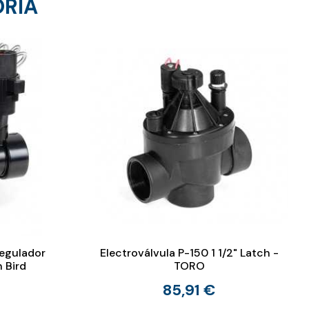
ORÍA
Regulador
Electroválvula P-150 1 1/2" Latch -
 Bird
TORO
85,91 €