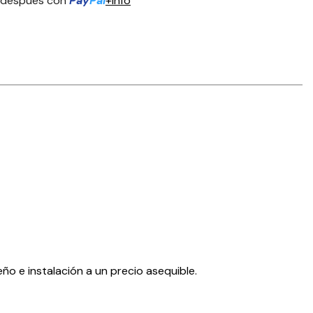
 después con
Pay
Pal
+info
eño e instalación a un precio asequible.