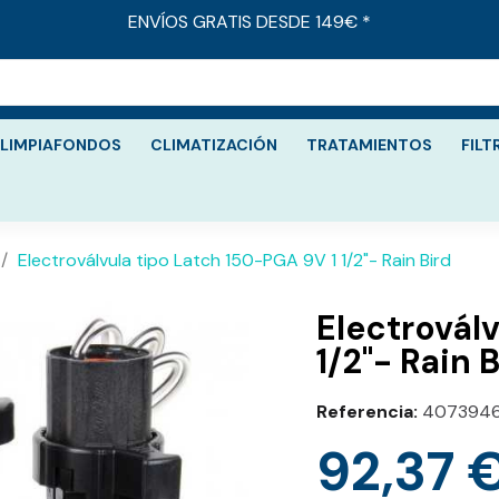
ENVÍOS GRATIS DESDE 149€ *
LIMPIAFONDOS
CLIMATIZACIÓN
TRATAMIENTOS
FILT
Electroválvula tipo Latch 150-PGA 9V 1 1/2"- Rain Bird
Electrovál
1/2"- Rain 
Referencia
4073946
92,37 