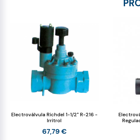
PRO
Electroválvula Richdel 1-1/2" R-216 -
Electrov
Irritrol
Regula
67,79 €