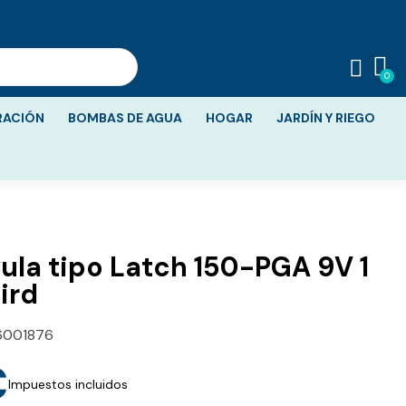
RACIÓN
BOMBAS DE AGUA
HOGAR
JARDÍN Y RIEGO
vula tipo Latch 150-PGA 9V 1
Bird
001876
€
Impuestos incluidos