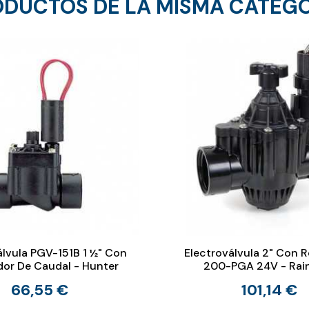
DUCTOS DE LA MISMA CATEG
álvula PGV-151B 1 ½" Con
Electroválvula 2" Con 
dor De Caudal - Hunter
200-PGA 24V - Rain
66,55 €
101,14 €