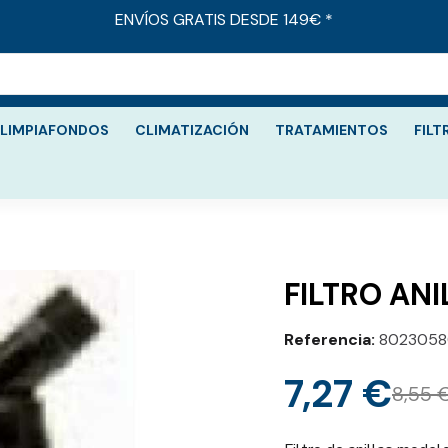
ENVÍOS GRATIS DESDE 149€ *
LIMPIAFONDOS
CLIMATIZACIÓN
TRATAMIENTOS
FILT
FILTRO ANI
Referencia
8023058
7,27 €
8,55 