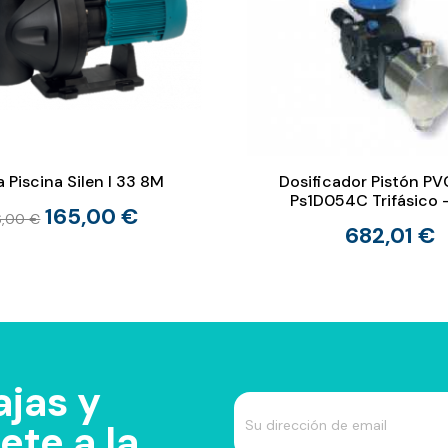
Piscina Silen I 33 8M
Dosificador Pistón PV
Ps1D054C Trifásico 
165,00 €
6,00 €
682,01 €
jas y
te a la