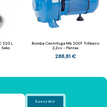
C 220 L
Bomba Centrífuga Mb 200T Trifásico
- Seko
2,2cv - Pentax
288,81 €