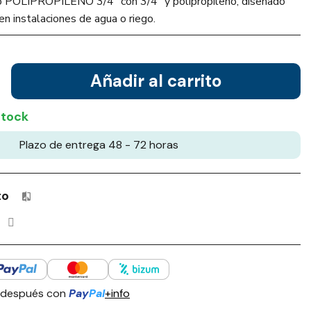
lo POLIPROPILENO 3/4" con 3/4" y polipropileno, diseñado
en instalaciones de agua o riego.
Añadir al carrito
stock
Plazo de entrega 48 - 72 horas
to
Productos incluidos en tu lista de comparación: 0 / 4
 después con
Pay
Pal
+info