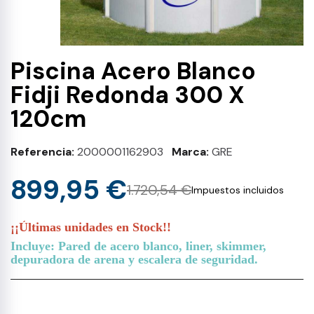
Piscina Acero Blanco
Fidji Redonda 300 X
120cm
Referencia
2000001162903
Marca
GRE
899,95 €
1.720,54 €
Impuestos incluidos
¡¡Últimas unidades en Stock!!
Incluye: Pared de acero blanco, liner, skimmer,
depuradora de arena y escalera de seguridad.