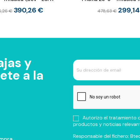
390,26 €
299,14
6,26 €
478,63 €
jas y
te a la
Autorizo el tratamiento d
productos y noticias relevan
Responsable del fichero: Btec
ompra