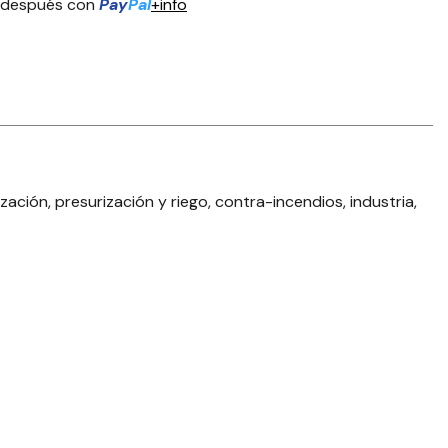
 después con
Pay
Pal
+info
ación, presurización y riego, contra-incendios, industria,