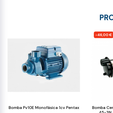
PRO
-46,00 €
Bomba Pv10E Monofásica 1cv Pentax
Bomba Cen
45-3N -