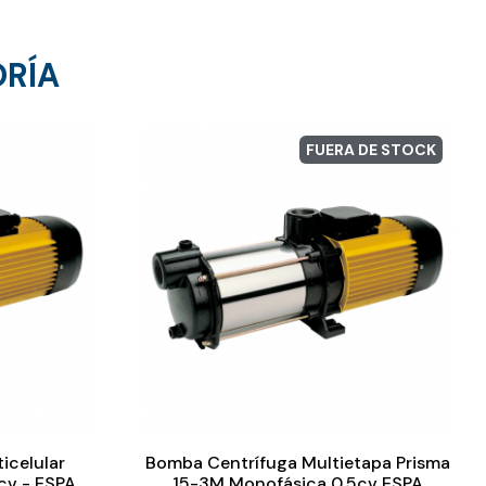
ORÍA
FUERA DE STOCK
icelular
Bomba Centrífuga Multietapa Prisma
1cv - ESPA
15-3M Monofásica 0,5cv ESPA