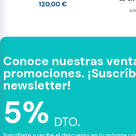
120,00 €
43
Conoce nuestras venta
promociones. ¡Suscríbe
newsletter!
5%
DTO.
Suscríbete y recibe el descuento en tu próxima c