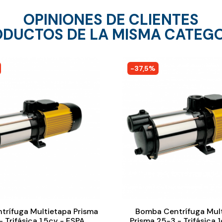
OPINIONES DE CLIENTES
DUCTOS DE LA MISMA CATEG
-37,5%
trífuga Multietapa Prisma
Bomba Centrífuga Mult
 Trifásica 1,5cv - ESPA
Prisma 25-3 - Trifásica 