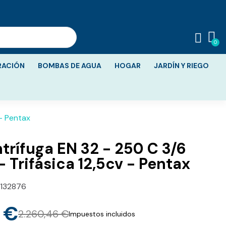
RACIÓN
BOMBAS DE AGUA
HOGAR
JARDÍN Y RIEGO
 - Pentax
rífuga EN 32 - 250 C 3/6
- Trifásica 12,5cv - Pentax
132876
 €
2.260,46 €
Impuestos incluidos