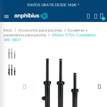
ENVÍOS GRATIS DESDE 149€ *
menu
Inicio
Accesorios para piscinas
Escaleras y
pasamanos para piscina
Difusor 570z-2 peldaños
t89-5807